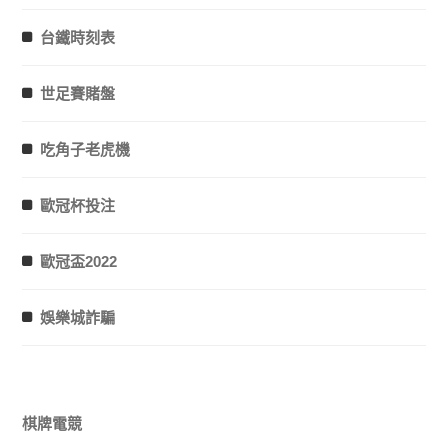
台鐵時刻表
世足賽賭盤
吃角子老虎機
歐冠杯投注
歐冠盃2022
娛樂城詐騙
棋牌電競