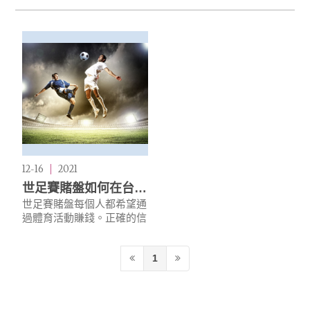
12-16
2021
世足賽賭盤如何在台灣在線體育博彩中獲勝
世足賽賭盤每個人都希望通
過體育活動賺錢。正確的信
息是，鑑於在線下注結構的
數量，這是非常可行的。
1