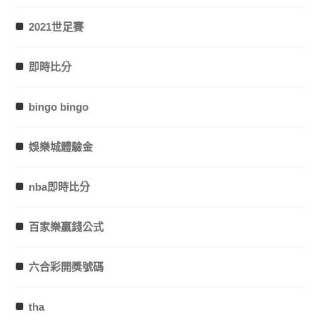
2021世足賽
即時比分
bingo bingo
娛樂城體驗金
nba即時比分
百家樂贏錢公式
六合彩開獎號碼
tha