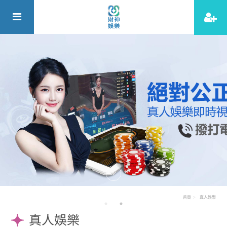
首頁
真人娛樂
真人娛樂