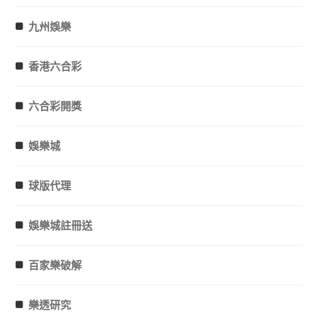
九州娛樂
香港六合彩
六合彩開獎
娛樂城
球版代理
娛樂城註冊送
百家樂破解
樂透研究