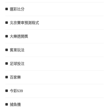
運彩比分
北京賽車預測程式
大樂透開獎
賓果玩法
足球投注
百家樂
今彩539
捕魚機