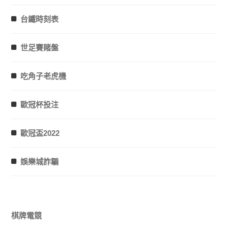
台鐵時刻表
世足賽賭盤
吃角子老虎機
歐冠杯投注
歐冠盃2022
娛樂城詐騙
棋牌電競