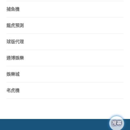
捕魚機
龍虎預測
球版代理
通博娛樂
娛樂城
老虎機
搜尋