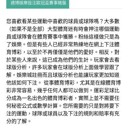
通博娛樂投注歐冠盃賽事賭盤
您喜歡看某些運動中喜歡的球員或球隊嗎？大多數
（如果不是全部）大型體育迷有時會押注哪個運動
員或球隊會在體育賽事中獲勝。粉絲這樣做只是為
了娛樂。但是有些人已經非常熟練地在網上下注體
育博彩，以至於不再僅僅是他們的愛好。相反，對
於某些人來說，這已成為他們的生計。玩家會去看
球版分析，許多玩家會在球版分析上面做學習跟了
解，
娛樂城註冊
而且球版分析也能讓玩家更加知道
他該如何下注。 從事體育博彩，尤其是在線體育博
彩非常容易，幾乎任何人都可以做到。
運彩足球比
分
成為一名出色的體育博彩者，實際上並不需要任
何秘密公式或數學計算。您所需要的只是對將要下
注的運動，球隊或球員以及下注的規則和賠率有充
分的了解。