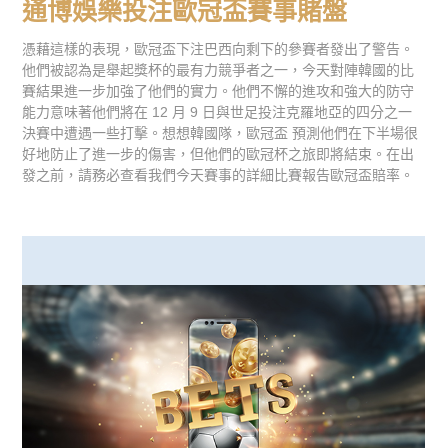
通博娛樂投注歐冠盃賽事賭盤
憑藉這樣的表現，歐冠盃下注巴西向剩下的參賽者發出了警告。
他們被認為是舉起獎杯的最有力競爭者之一，今天對陣韓國的比
賽結果進一步加強了他們的實力。他們不懈的進攻和強大的防守
能力意味著他們將在 12 月 9 日與世足投注克羅地亞的四分之一
決賽中遭遇一些打擊。想想韓國隊，歐冠盃 預測他們在下半場很
好地防止了進一步的傷害，但他們的歐冠杯之旅即將結束。在出
發之前，請務必查看我們今天賽事的詳細比賽報告歐冠盃賠率。