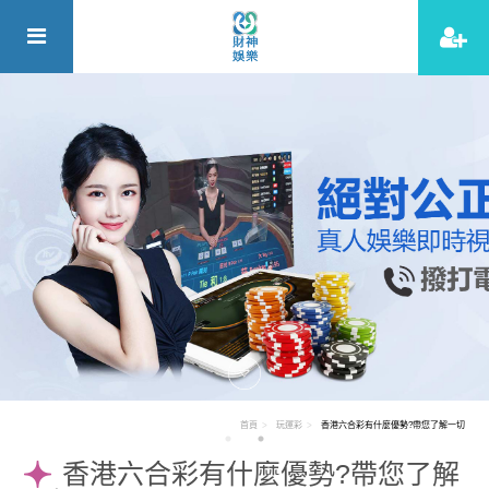
首頁
玩運彩
香港六合彩有什麼優勢?帶您了解一切
香港六合彩有什麼優勢?帶您了解