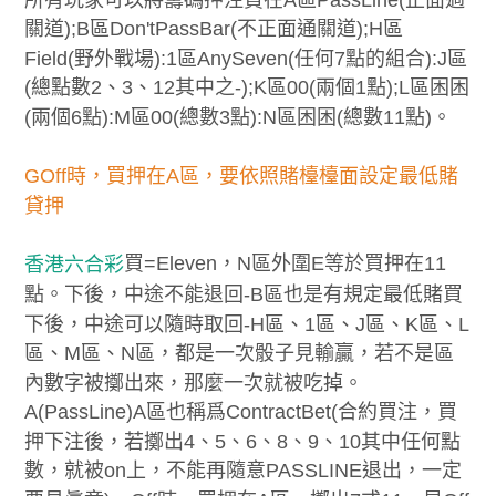
關道);B區Don'tPassBar(不正面通關道);H區
Field(野外戰場):1區AnySeven(任何7點的組合):J區
(總點數2、3、12其中之-);K區00(兩個1點);L區困困
(兩個6點):M區00(總數3點):N區困困(總數11點)。
GOff時，買押在A區，要依照賭檯檯面設定最低賭
貸押
買=Eleven，N區外圍E等於買押在11
香港六合彩
點。下後，中途不能退回-B區也是有規定最低賭買
下後，中途可以隨時取回-H區、1區、J區、K區、L
區、M區、N區，都是一次骰子見輸贏，若不是區
內數字被擲出來，那麼一次就被吃掉。
A(PassLine)A區也稱爲ContractBet(合約買注，買
押下注後，若擲出4、5、6、8、9、10其中任何點
數，就被on上，不能再隨意PASSLINE退出，一定