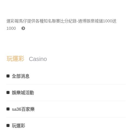
運彩報馬仔提供各種知名聯賽比分紀錄-通博娛樂城儲1000送
1000
玩運彩
Casino
全部消息
娛樂城活動
sa36百家樂
玩運彩