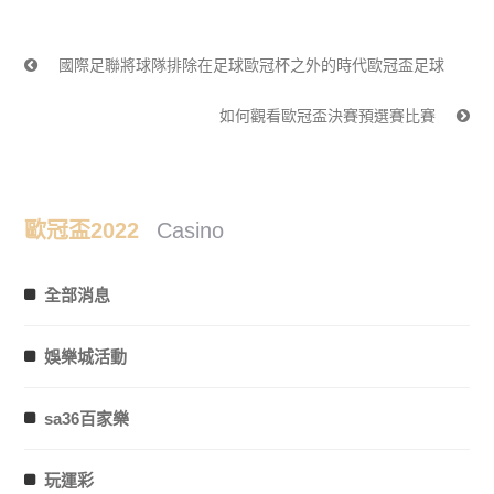
國際足聯將球隊排除在足球歐冠杯之外的時代歐冠盃足球
如何觀看歐冠盃決賽預選賽比賽
歐冠盃2022
Casino
全部消息
娛樂城活動
sa36百家樂
玩運彩