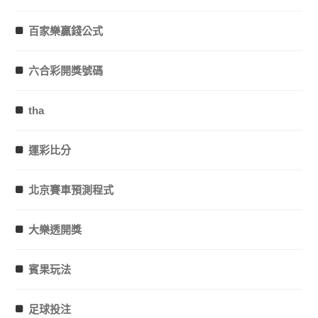
百家樂贏錢公式
六合彩開獎號碼
tha
運彩比分
北京賽車預測程式
大樂透開獎
賓果玩法
足球投注